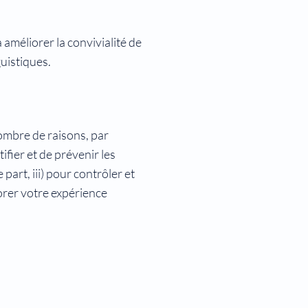
 améliorer la convivialité de
uistiques.
nombre de raisons, par
ifier et de prévenir les
part, iii) pour contrôler et
iorer votre expérience
© 2023 par
sitexpress