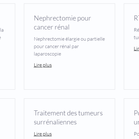
Nephrectomie pour
R
cancer rénal
la
Ré
e
tu
Nephrectomie élargie ou partielle
pour cancer rénal par
Li
laparoscopie
Lire plus
Traitement des tumeurs
P
surrénaliennes
u
Lire plus
Po