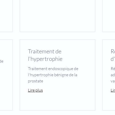
Traitement de
R
l'hypertrophie
d
de
Traitement endoscopique de
Ré
l'hypertrophie bénigne de la
ad
prostate
va
Lire plus
Li