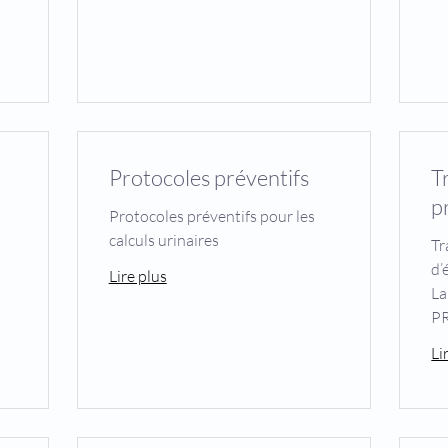
Protocoles préventifs
T
p
Protocoles préventifs pour les
calculs urinaires
Tr
d’
Lire plus
La
P
Li