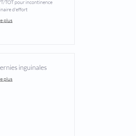
T/TOT pour incontinence
inaire d'effort
re plus
ernies inguinales
re plus