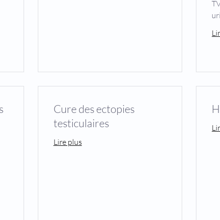
TV
ur
Li
s
Cure des ectopies
H
testiculaires
Li
Lire plus