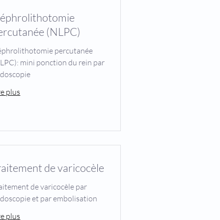
éphrolithotomie
ercutanée (NLPC)
phrolithotomie percutanée
LPC): mini ponction du rein par
doscopie
re plus
raitement de varicocèle
aitement de varicocèle par
doscopie et par embolisation
re plus