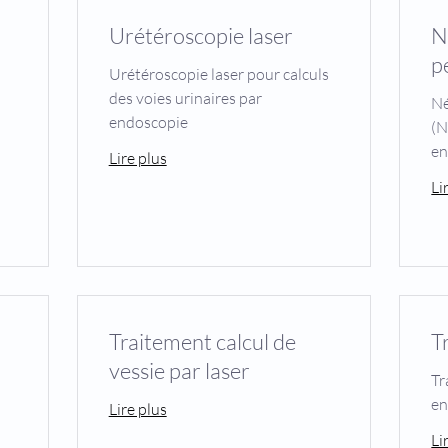
Urétéroscopie laser
N
p
Urétéroscopie laser pour calculs
des voies urinaires par
Né
endoscopie
(N
en
Lire plus
Li
Traitement calcul de
T
vessie par laser
Tr
en
Lire plus
Li