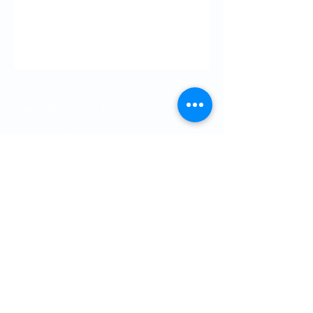
Horaires
Lun.-ven. : 9 h - 19 h
Samedi : 9 h - 12 h
Dimanche : Fermé
21 Boulevard Bir Anzarane,
Casablanca
+212-522-980-404
+212-603-746-285
Benjelloun.uro@gmail.com