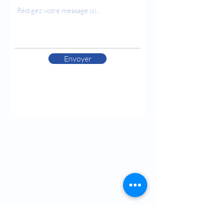
Envoyer
Horaires
Lun.-ven. : 9 h - 19 h
Samedi : 9 h - 12 h
Dimanche : Fermé
21 Boulevard Bir Anzarane,