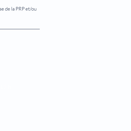
se de la PRP et/ou
 19 h
2 h
rmé