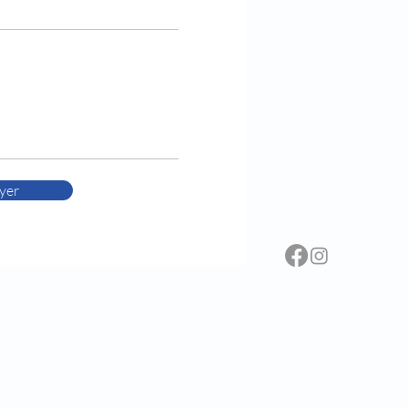
21 Boulevard Bi
Casablanca
+212-522-980-4
+212-603-746-2
Benjelloun.uro
Prendre rendez
yer