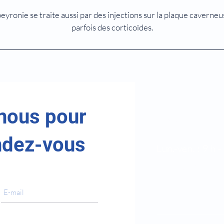
eyronie se traite aussi par des injections sur la plaque caverneu
parfois des corticoïdes.
nous pour
Horaires
ndez-vous
Lun.-ven. : 9 h -
Samedi : 9 h - 1
Dimanche : Fe